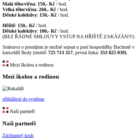
Malá tělocvična
:
150,- Kč
/ hod.
Velká tělocvična
:
260,- Kč
/ hod.
Dětské kolektivy
:
150,- Kč
/ hod.
Hřiště
:
150,- Kč
/ hod.
Dětské kolektivy
:
100,- Kč
/ hod.
(BEZ ŘÁDNÉ SMLOUVY VSTUP NA HŘIŠTĚ ZAKÁZÁN!!!)
Smlouvu o pronájmu je možné sepsat u paní hospodářky Bachraté v
kanceláři školy (mobil:
725 713 317
, pevná linka:
353 825 039)
.
Mezi školou a rodinou
Mezi školou a rodinou
přihlášení do systému
Naši partneři
Naši partneři
Záchranný kruh