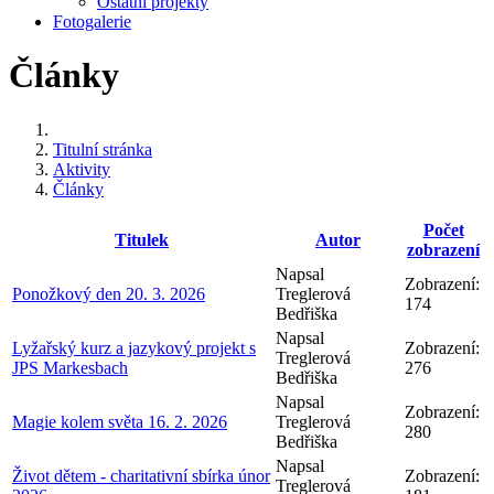
Ostatní projekty
Fotogalerie
Články
Titulní stránka
Aktivity
Články
Počet
Titulek
Autor
zobrazení
Napsal
Zobrazení:
Ponožkový den 20. 3. 2026
Treglerová
174
Bedřiška
Napsal
Lyžařský kurz a jazykový projekt s
Zobrazení:
Treglerová
JPS Markesbach
276
Bedřiška
Napsal
Zobrazení:
Magie kolem světa 16. 2. 2026
Treglerová
280
Bedřiška
Napsal
Život dětem - charitativní sbírka únor
Zobrazení:
Treglerová