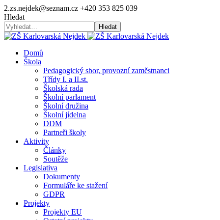
2.zs.nejdek@seznam.cz
+420 353 825 039
Hledat
Hledat
Domů
Škola
Pedagogický sbor, provozní zaměstnanci
Třídy I. a II.st.
Školská rada
Školní parlament
Školní družina
Školní jídelna
DDM
Partneři školy
Aktivity
Články
Soutěže
Legislativa
Dokumenty
Formuláře ke stažení
GDPR
Projekty
Projekty EU