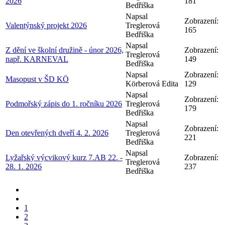
2026
181
Bedřiška
Napsal
Zobrazení:
Valentýnský projekt 2026
Treglerová
165
Bedřiška
Napsal
Z dění ve školní družině - únor 2026,
Zobrazení:
Treglerová
např. KARNEVAL
149
Bedřiška
Napsal
Zobrazení:
Masopust v ŠD KÖ
Körberová Edita
129
Napsal
Zobrazení:
Podmořský zápis do 1. ročníku 2026
Treglerová
179
Bedřiška
Napsal
Zobrazení:
Den otevřených dveří 4. 2. 2026
Treglerová
221
Bedřiška
Napsal
Lyžařský výcvikový kurz 7.AB 22. -
Zobrazení:
Treglerová
28. 1. 2026
237
Bedřiška
1
2