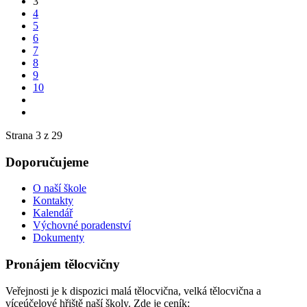
3
4
5
6
7
8
9
10
Strana 3 z 29
Doporučujeme
O naší škole
Kontakty
Kalendář
Výchovné poradenství
Dokumenty
Pronájem tělocvičny
Veřejnosti je k dispozici malá tělocvična, velká tělocvična a
víceúčelové hřiště naší školy. Zde je ceník: