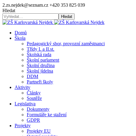
2.zs.nejdek@seznam.cz
+420 353 825 039
Hledat
Hledat
Domů
Škola
Pedagogický sbor, provozní zaměstnanci
Třídy I. a II.st.
Školská rada
Školní parlament
Školní družina
Školní jídelna
DDM
Partneři školy
Aktivity
Články
Soutěže
Legislativa
Dokumenty
Formuláře ke stažení
GDPR
Projekty
Projekty EU