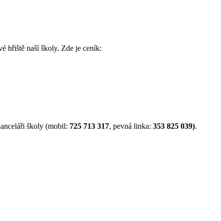
é hřiště naší školy. Zde je ceník:
anceláři školy (mobil:
725 713 317
, pevná linka:
353 825 039)
.