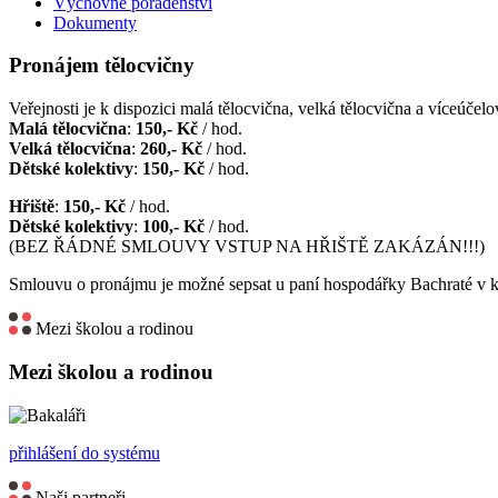
Výchovné poradenství
Dokumenty
Pronájem tělocvičny
Veřejnosti je k dispozici malá tělocvična, velká tělocvična a víceúčelov
Malá tělocvična
:
150,- Kč
/ hod.
Velká tělocvična
:
260,- Kč
/ hod.
Dětské kolektivy
:
150,- Kč
/ hod.
Hřiště
:
150,- Kč
/ hod.
Dětské kolektivy
:
100,- Kč
/ hod.
(BEZ ŘÁDNÉ SMLOUVY VSTUP NA HŘIŠTĚ ZAKÁZÁN!!!)
Smlouvu o pronájmu je možné sepsat u paní hospodářky Bachraté v k
Mezi školou a rodinou
Mezi školou a rodinou
přihlášení do systému
Naši partneři