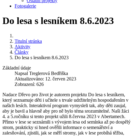
Ostatní projekty
Fotogalerie
Do lesa s lesníkem 8.6.2023
Titulní stránka
Aktivity
Články
Do lesa s lesníkem 8.6.2023
Základní údaje
Napsal
Treglerová Bedřiška
Aktualizováno: 12. červen 2023
Zobrazení: 626
Nadace Dřevo pro život je autorem projektu Do lesa s lesníkem,
který seznamuje děti i učitele s trvale udržitelným hospodařením v
našich lesích. Interaktivní program vymysleli tak, aby děti zaujal,
aby je bavil a hlavně aby pro ně bylo téma srozumitelné. Naši žáci
4. a 5.ročníku si tento projekt užili 8.června 2023 v Abertamech.
Přímo v lese se seznámili s vývojem lesa od semínka až po dospělý
strom, prakticky si hned ověřili informace o semenářství a
zalesňování, zjistili, jak se měří stromy, jak v lese probíhá těžba,