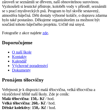
zároveň se seznámili se dřevem, naší obnovitelnou surovinou.
Vyzkoušeli si lesnické přístroje, koloběh vody v přírodě, seznámili
se s prací mysliveckých psů. Program to byl skvěle sestavený,
atmosféra báječná. Děti dostaly výborné koláče, o dopravu zdarma
bylo také postaráno. Děkujeme organizátorům za možnost být
součástí tohoto báječného projektu. Určitě má smysl.
Fotografie z akce najdete
zde
.
Doporučujeme
O naší škole
Kontakty
Kalendář
Výchovné poradenství
Dokumenty
Pronájem tělocvičny
Veřejnosti je k dispozici malá tělocvična, velká tělocvična a
víceúčelové hřiště naší školy. Zde je ceník:
Malá tělocvična
:
150,- Kč
/ hod.
Velká tělocvična
:
260,- Kč
/ hod.
Dětské kolektivy
:
150,- Kč
/ hod.