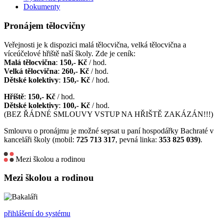
Dokumenty
Pronájem tělocvičny
Veřejnosti je k dispozici malá tělocvična, velká tělocvična a
víceúčelové hřiště naší školy. Zde je ceník:
Malá tělocvična
:
150,- Kč
/ hod.
Velká tělocvična
:
260,- Kč
/ hod.
Dětské kolektivy
:
150,- Kč
/ hod.
Hřiště
:
150,- Kč
/ hod.
Dětské kolektivy
:
100,- Kč
/ hod.
(BEZ ŘÁDNÉ SMLOUVY VSTUP NA HŘIŠTĚ ZAKÁZÁN!!!)
Smlouvu o pronájmu je možné sepsat u paní hospodářky Bachraté v
kanceláři školy (mobil:
725 713 317
, pevná linka:
353 825 039)
.
Mezi školou a rodinou
Mezi školou a rodinou
přihlášení do systému