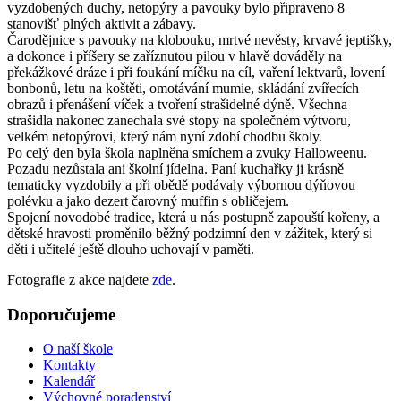
vyzdobených duchy, netopýry a pavouky bylo připraveno 8
stanovišť plných aktivit a zábavy.
Čarodějnice s pavouky na klobouku, mrtvé nevěsty, krvavé jeptišky,
a dokonce i příšery se zaříznutou pilou v hlavě dováděly na
překážkové dráze i při foukání míčku na cíl, vaření lektvarů, lovení
bonbonů, letu na koštěti, omotávání mumie, skládání zvířecích
obrazů i přenášení víček a tvoření strašidelné dýně. Všechna
strašidla nakonec zanechala své stopy na společném výtvoru,
velkém netopýrovi, který nám nyní zdobí chodbu školy.
Po celý den byla škola naplněna smíchem a zvuky Halloweenu.
Pozadu nezůstala ani školní jídelna. Paní kuchařky ji krásně
tematicky vyzdobily a při obědě podávaly výbornou dýňovou
polévku a jako dezert čarovný muffin s obličejem.
Spojení novodobé tradice, která u nás postupně zapouští kořeny, a
dětské hravosti proměnilo běžný podzimní den v zážitek, který si
děti i učitelé ještě dlouho uchovají v paměti.
Fotografie z akce najdete
zde
.
Doporučujeme
O naší škole
Kontakty
Kalendář
Výchovné poradenství