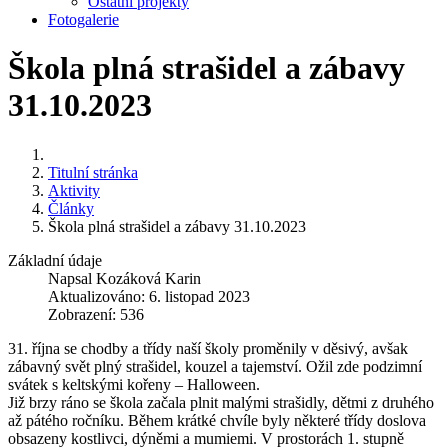
Ostatní projekty
Fotogalerie
Škola plná strašidel a zábavy
31.10.2023
Titulní stránka
Aktivity
Články
Škola plná strašidel a zábavy 31.10.2023
Základní údaje
Napsal
Kozáková Karin
Aktualizováno: 6. listopad 2023
Zobrazení: 536
31. října se chodby a třídy naší školy proměnily v děsivý, avšak
zábavný svět plný strašidel, kouzel a tajemství. Ožil zde podzimní
svátek s keltskými kořeny – Halloween.
Již brzy ráno se škola začala plnit malými strašidly, dětmi z druhého
až pátého ročníku. Během krátké chvíle byly některé třídy doslova
obsazeny kostlivci, dýněmi a mumiemi. V prostorách 1. stupně