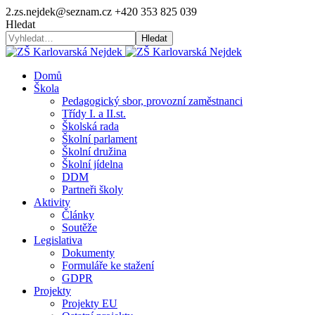
2.zs.nejdek@seznam.cz
+420 353 825 039
Hledat
Hledat
Domů
Škola
Pedagogický sbor, provozní zaměstnanci
Třídy I. a II.st.
Školská rada
Školní parlament
Školní družina
Školní jídelna
DDM
Partneři školy
Aktivity
Články
Soutěže
Legislativa
Dokumenty
Formuláře ke stažení
GDPR
Projekty
Projekty EU