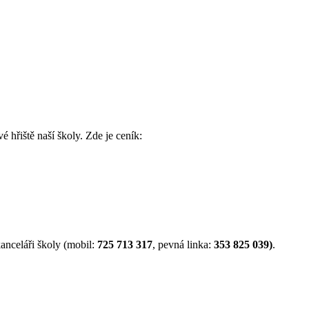
é hřiště naší školy. Zde je ceník:
anceláři školy (mobil:
725 713 317
, pevná linka:
353 825 039)
.