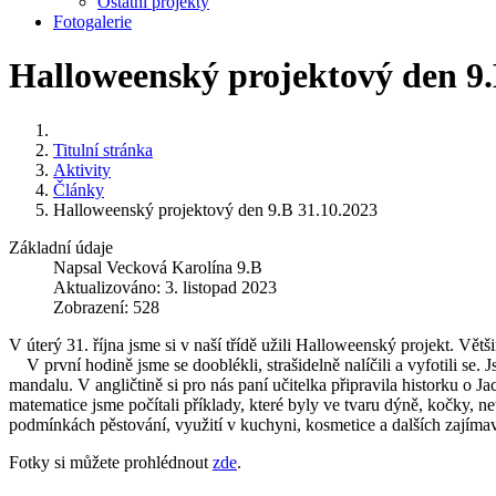
Ostatní projekty
Fotogalerie
Halloweenský projektový den 9.
Titulní stránka
Aktivity
Články
Halloweenský projektový den 9.B 31.10.2023
Základní údaje
Napsal
Vecková Karolína 9.B
Aktualizováno: 3. listopad 2023
Zobrazení: 528
V úterý 31. října jsme si v naší třídě užili Halloweenský projekt. Vět
V první hodině jsme se dooblékli, strašidelně nalíčili a vyfotili se.
mandalu. V angličtině si pro nás paní učitelka připravila historku o J
matematice jsme počítali příklady, které byly ve tvaru dýně, kočky, n
podmínkách pěstování, využití v kuchyni, kosmetice a dalších zajímavos
Fotky si můžete prohlédnout
zde
.