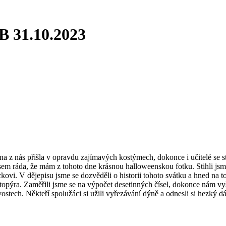
B 31.10.2023
šina z nás přišla v opravdu zajímavých kostýmech, dokonce i učitelé se 
 Jsem ráda, že mám z tohoto dne krásnou halloweenskou fotku. Stihli jsm
ackovi. V dějepisu jsme se dozvěděli o historii tohoto svátku a hned na
etopýra. Zaměřili jsme se na výpočet desetinných čísel, dokonce nám vyš
tech. Někteří spolužáci si užili vyřezávání dýně a odnesli si hezký dáre