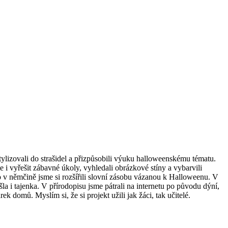
stylizovali do strašidel a přizpůsobili výuku halloweenskému tématu.
e i vyřešit zábavné úkoly, vyhledali obrázkové stíny a vybarvili
 to v němčině jsme si rozšířili slovní zásobu vázanou k Halloweenu. V
la i tajenka. V přírodopisu jsme pátrali na internetu po původu dýní,
k domů. Myslím si, že si projekt užili jak žáci, tak učitelé.