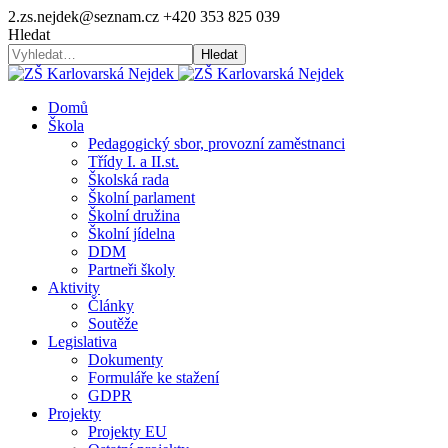
2.zs.nejdek@seznam.cz
+420 353 825 039
Hledat
Hledat
Domů
Škola
Pedagogický sbor, provozní zaměstnanci
Třídy I. a II.st.
Školská rada
Školní parlament
Školní družina
Školní jídelna
DDM
Partneři školy
Aktivity
Články
Soutěže
Legislativa
Dokumenty
Formuláře ke stažení
GDPR
Projekty
Projekty EU