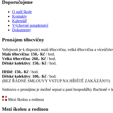
Doporučujeme
O naší škole
Kontakty
Kalendář
Výchovné poradenství
Dokumenty
Pronájem tělocvičny
Veřejnosti je k dispozici malá tělocvična, velká tělocvična a víceúčelov
Malá tělocvična
:
150,- Kč
/ hod.
Velká tělocvična
:
260,- Kč
/ hod.
Dětské kolektivy
:
150,- Kč
/ hod.
Hřiště
:
150,- Kč
/ hod.
Dětské kolektivy
:
100,- Kč
/ hod.
(BEZ ŘÁDNÉ SMLOUVY VSTUP NA HŘIŠTĚ ZAKÁZÁN!!!)
Smlouvu o pronájmu je možné sepsat u paní hospodářky Bachraté v k
Mezi školou a rodinou
Mezi školou a rodinou