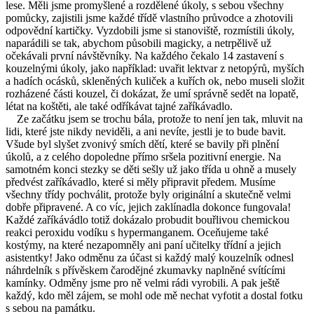
lese. Měli jsme promyšlené a rozdělené úkoly, s sebou všechny
pomůcky, zajistili jsme každé třídě vlastního průvodce a zhotovili
odpovědní kartičky. Vyzdobili jsme si stanoviště, rozmístili úkoly,
naparádili se tak, abychom působili magicky, a netrpělivě už
očekávali první návštěvníky. Na každého čekalo 14 zastavení s
kouzelnými úkoly, jako například: uvařit lektvar z netopýrů, myších
a hadích ocásků, skleněných kuliček a kuřích ok, nebo museli složit
rozházené části kouzel, či dokázat, že umí správně sedět na lopatě,
létat na koštěti, ale také odříkávat tajné zaříkávadlo.
Ze začátku jsem se trochu bála, protože to není jen tak, mluvit na
lidi, které jste nikdy neviděli, a ani nevíte, jestli je to bude bavit.
Všude byl slyšet zvonivý smích dětí, které se bavily při plnění
úkolů, a z celého dopoledne přímo sršela pozitivní energie. Na
samotném konci stezky se děti sešly už jako třída u ohně a musely
předvést zaříkávadlo, které si měly připravit předem. Musíme
všechny třídy pochválit, protože byly originální a skutečně velmi
dobře připravené. A co víc, jejich zaklínadla dokonce fungovala!
Každé zaříkávádlo totiž dokázalo probudit bouřlivou chemickou
reakci peroxidu vodíku s hypermanganem. Oceňujeme také
kostýmy, na které nezapomněly ani paní učitelky třídní a jejich
asistentky! Jako odměnu za účast si každý malý kouzelník odnesl
náhrdelník s přívěskem čarodějné zkumavky naplněné svítícími
kamínky. Odměny jsme pro ně velmi rádi vyrobili. A pak ještě
každý, kdo měl zájem, se mohl ode mě nechat vyfotit a dostal fotku
s sebou na památku.