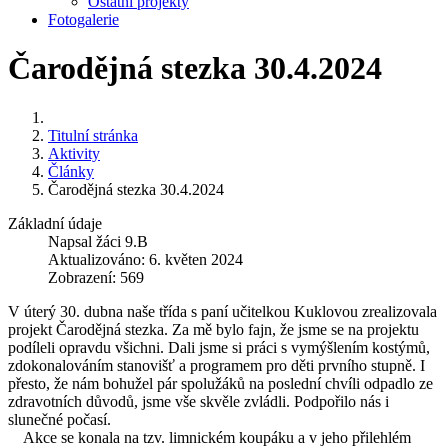
Ostatní projekty
Fotogalerie
Čarodějná stezka 30.4.2024
Titulní stránka
Aktivity
Články
Čarodějná stezka 30.4.2024
Základní údaje
Napsal
žáci 9.B
Aktualizováno: 6. květen 2024
Zobrazení: 569
V úterý 30. dubna naše třída s paní učitelkou Kuklovou zrealizovala
projekt Čarodějná stezka. Za mě bylo fajn, že jsme se na projektu
podíleli opravdu všichni. Dali jsme si práci s vymýšlením kostýmů,
zdokonalováním stanovišť a programem pro děti prvního stupně. I
přesto, že nám bohužel pár spolužáků na poslední chvíli odpadlo ze
zdravotních důvodů, jsme vše skvěle zvládli. Podpořilo nás i
slunečné počasí.
Akce se konala na tzv. limnickém koupáku a v jeho přilehlém