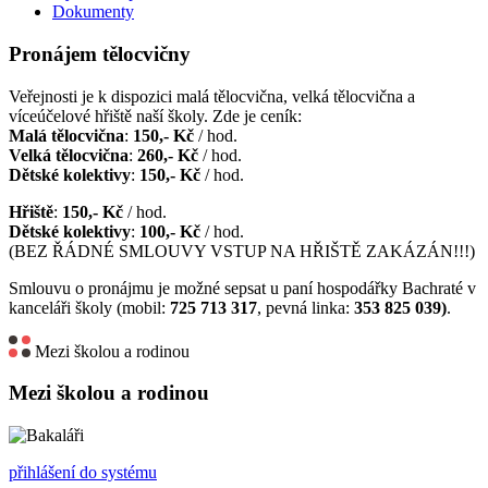
Dokumenty
Pronájem tělocvičny
Veřejnosti je k dispozici malá tělocvična, velká tělocvična a
víceúčelové hřiště naší školy. Zde je ceník:
Malá tělocvična
:
150,- Kč
/ hod.
Velká tělocvična
:
260,- Kč
/ hod.
Dětské kolektivy
:
150,- Kč
/ hod.
Hřiště
:
150,- Kč
/ hod.
Dětské kolektivy
:
100,- Kč
/ hod.
(BEZ ŘÁDNÉ SMLOUVY VSTUP NA HŘIŠTĚ ZAKÁZÁN!!!)
Smlouvu o pronájmu je možné sepsat u paní hospodářky Bachraté v
kanceláři školy (mobil:
725 713 317
, pevná linka:
353 825 039)
.
Mezi školou a rodinou
Mezi školou a rodinou
přihlášení do systému