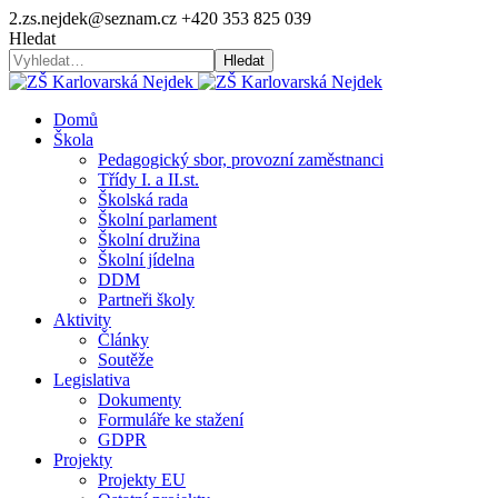
2.zs.nejdek@seznam.cz
+420 353 825 039
Hledat
Hledat
Domů
Škola
Pedagogický sbor, provozní zaměstnanci
Třídy I. a II.st.
Školská rada
Školní parlament
Školní družina
Školní jídelna
DDM
Partneři školy
Aktivity
Články
Soutěže
Legislativa
Dokumenty
Formuláře ke stažení
GDPR
Projekty
Projekty EU