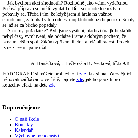
Jak bychom akci zhodnotili? Rozhodně jako velmi vydařenou.
Pečlivá příprava se určitě vyplatila. Děti si dopoledne užily a
pobavily se. Třeba i tím, že když jsem si hrála na vážnou
čarodějnici, zafoukal vítr a odnesl můj klobouk až do potoka. Smály
se, až se za břicho popadaly.
A co my, pořadatelé? Byli jsme vysílení, hladoví (na jídlo zkrátka
nebyl čas), vymluvení, ale odcházeli jsme s dobrým pocitem, že
jsme mladším spolužákům zpříjemnili den a udělali radost. Projekt
jsme si velmi jsme užili.
A. Hanáčková, J. Ilečková a K. Vecková, třída 9.B
FOTOGRAFIE si můžete prohlédnout
zde
. Jak si malí čarodějníci
trénovali zaříkávadlo ve třídě, najdete
zde
, jak ho použili pro
kouzelný efekt, najdete
zde
.
Doporučujeme
O naší škole
Kontakty
Kalendář
Výchovné poradenství