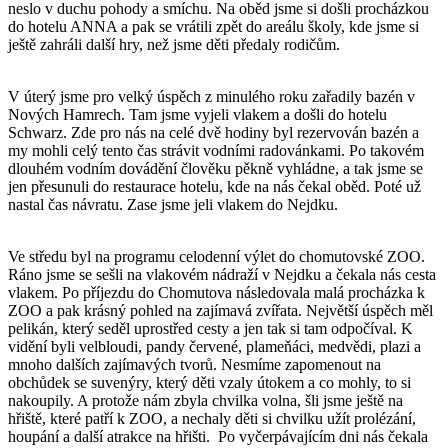
neslo v duchu pohody a smíchu. Na oběd jsme si došli procházkou
do hotelu ANNA a pak se vrátili zpět do areálu školy, kde jsme si
ještě zahráli další hry, než jsme děti předaly rodičům.
V úterý jsme pro velký úspěch z minulého roku zařadily bazén v
Nových Hamrech. Tam jsme vyjeli vlakem a došli do hotelu
Schwarz. Zde pro nás na celé dvě hodiny byl rezervován bazén a
my mohli celý tento čas strávit vodními radovánkami. Po takovém
dlouhém vodním dovádění člověku pěkně vyhládne, a tak jsme se
jen přesunuli do restaurace hotelu, kde na nás čekal oběd. Poté už
nastal čas návratu. Zase jsme jeli vlakem do Nejdku.
Ve středu byl na programu celodenní výlet do chomutovské ZOO.
Ráno jsme se sešli na vlakovém nádraží v Nejdku a čekala nás cesta
vlakem. Po příjezdu do Chomutova následovala malá procházka k
ZOO a pak krásný pohled na zajímavá zvířata. Největší úspěch měl
pelikán, který seděl uprostřed cesty a jen tak si tam odpočíval. K
vidění byli velbloudi, pandy červené, plameňáci, medvědi, plazi a
mnoho dalších zajímavých tvorů. Nesmíme zapomenout na
obchůdek se suvenýry, který děti vzaly útokem a co mohly, to si
nakoupily. A protože nám zbyla chvilka volna, šli jsme ještě na
hřiště, které patří k ZOO, a nechaly děti si chvilku užít prolézání,
houpání a další atrakce na hřišti. Po vyčerpávajícím dni nás čekala