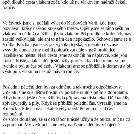
opět dlouhá cesta vlakem zpět, kde už na vlakovém nádraží čekali
rodiče.
Ve čtvrtek jsme si udělali výlet do Karlových Varů, kde jsme
poznávali krásy našeho krajského města. Opět jsme se ráno sešli na
vlakovém nádraží a užili si jízdu vlakem. Při prohlídce kolonády nás
zastihl velký liják, ale ani to nám den nepokazilo. Schovali jsme se u
Vřídla. Kochali jsme se, jak vysoko tryská, a mezitím už zase
vysvitlo slunce a my mohli pokračovat dále v naší prohlídce
lázeňského města. Naši cestu jsme zakončili na náplavce, kde jsou
krásná hřiště, a tak si děti ještě užily prolézačky. Den minul velmi
rychle a byl tu čas odjezdu. Vlakem jsme se přiblížili k domovu a při
výstupu z vlaku na nás už mávali rodiče.
Poslední, páteční den byl za odměnu a tak trochu odpočinkový.
Udělali jsme si s dětmi hostinu v podobě rautu s pitím a dobrotami.
Abychom si ještě něco užili, byla připravena diskotéka. Děti tančily,
zpívaly, jedly a pily. Když se přiblížil polední čas, vyrazili jsme na
Kukačku, kde na nás čekal skvělý oběd. Po něm nastal čas
rozloučení.
Ze srdce doufáme, že si děti tábor krásně užily a že budou mít na co
vzpomínat. My vedoucí jsme byly nadšené a děti byly báječné.