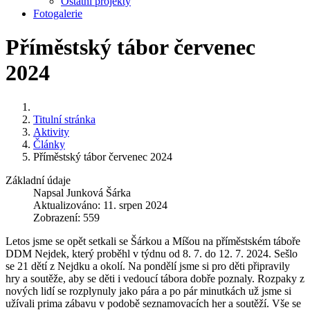
Ostatní projekty
Fotogalerie
Příměstský tábor červenec
2024
Titulní stránka
Aktivity
Články
Příměstský tábor červenec 2024
Základní údaje
Napsal
Junková Šárka
Aktualizováno: 11. srpen 2024
Zobrazení: 559
Letos jsme se opět setkali se Šárkou a Míšou na příměstském táboře
DDM Nejdek, který proběhl v týdnu od 8. 7. do 12. 7. 2024. Sešlo
se 21 dětí z Nejdku a okolí. Na pondělí jsme si pro děti připravily
hry a soutěže, aby se děti i vedoucí tábora dobře poznaly. Rozpaky z
nových lidí se rozplynuly jako pára a po pár minutkách už jsme si
užívali prima zábavu v podobě seznamovacích her a soutěží. Vše se