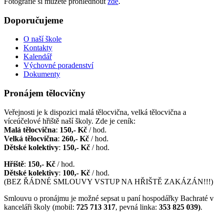
Fotografie si můžete prohlédnout
zde
.
Doporučujeme
O naší škole
Kontakty
Kalendář
Výchovné poradenství
Dokumenty
Pronájem tělocvičny
Veřejnosti je k dispozici malá tělocvična, velká tělocvična a
víceúčelové hřiště naší školy. Zde je ceník:
Malá tělocvična
:
150,- Kč
/ hod.
Velká tělocvična
:
260,- Kč
/ hod.
Dětské kolektivy
:
150,- Kč
/ hod.
Hřiště
:
150,- Kč
/ hod.
Dětské kolektivy
:
100,- Kč
/ hod.
(BEZ ŘÁDNÉ SMLOUVY VSTUP NA HŘIŠTĚ ZAKÁZÁN!!!)
Smlouvu o pronájmu je možné sepsat u paní hospodářky Bachraté v
kanceláři školy (mobil:
725 713 317
, pevná linka:
353 825 039)
.