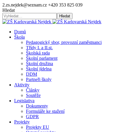
2.zs.nejdek@seznam.cz
+420 353 825 039
Hledat
Hledat
Domů
Škola
Pedagogický sbor, provozní zaměstnanci
Třídy I. a II.st.
Školská rada
Školní parlament
Školní družina
Školní jídelna
DDM
Partneři školy
Aktivity
Články
Soutěže
Legislativa
Dokumenty
Formuláře ke stažení
GDPR
Projekty
Projekty EU