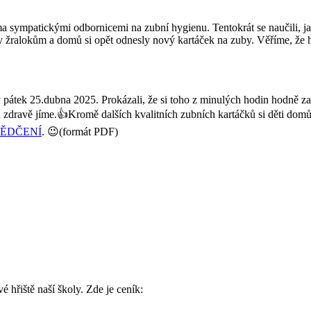
ěma sympatickými odbornicemi na zubní hygienu. Tentokrát se naučili, ja
by žralokům a domů si opět odnesly nový kartáček na zuby. Věříme, že 
 pátek 25.dubna 2025. Prokázali, že si toho z minulých hodin hodně zap
a zdravě jíme.👍Kromě dalších kvalitních zubních kartáčků si děti do
ĚDČENÍ
. 😉(formát PDF)
é hřiště naší školy. Zde je ceník: