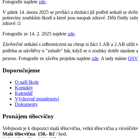
Fotografie najdete
zde
.
V pátek 14. února 2025 se prvňáci a druháci již potřetí setkali se dv
potraviny zoubkům škodí a které jsou naopak zdravé. Děti čistily zu
zdravé.☺️
Fotografie ze 14. 2. 2025 najdete
zde
.
Závěrečné setkání s odbornicemi na chrup si žáci 1.AB a 2.AB užili v
potřeba se návštěvy u "zubaře" bát, když se o zoubky dobře staráme 
pexeso. Fotografie ze závěru projektu najdete
zde
. A tady máme
OSV
Doporučujeme
O naší škole
Kontakty
Kalendář
Výchovné poradenství
Dokumenty
Pronájem tělocvičny
Veřejnosti je k dispozici malá tělocvična, velká tělocvična a víceúčelov
Malá tělocvična
:
150,- Kč
/ hod.