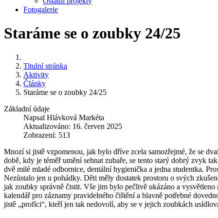
Ostatní projekty
Fotogalerie
Staráme se o zoubky 24/25
Titulní stránka
Aktivity
Články
Staráme se o zoubky 24/25
Základní údaje
Napsal
Hlávková Markéta
Aktualizováno: 16. červen 2025
Zobrazení: 513
Mnozí si jistě vzpomenou, jak bylo dříve zcela samozřejmé, že se dv
době, kdy je téměř umění sehnat zubaře, se tento starý dobrý zvyk tak
dvě milé mladé odbornice, dentální hygienička a jedna studentka. Pro
Nezůstalo jen u pohádky. Děti měly dostatek prostoru o svých zkušeno
jak zoubky správně čistit. Vše jim bylo pečlivě ukázáno a vysvětleno
kalendář pro záznamy pravidelného čištění a hlavně potřebné dovednost
jistě „profíci“, kteří jen tak nedovolí, aby se v jejich zoubkách usí