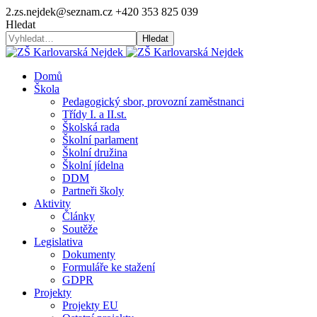
2.zs.nejdek@seznam.cz
+420 353 825 039
Hledat
Hledat
Domů
Škola
Pedagogický sbor, provozní zaměstnanci
Třídy I. a II.st.
Školská rada
Školní parlament
Školní družina
Školní jídelna
DDM
Partneři školy
Aktivity
Články
Soutěže
Legislativa
Dokumenty
Formuláře ke stažení
GDPR
Projekty
Projekty EU