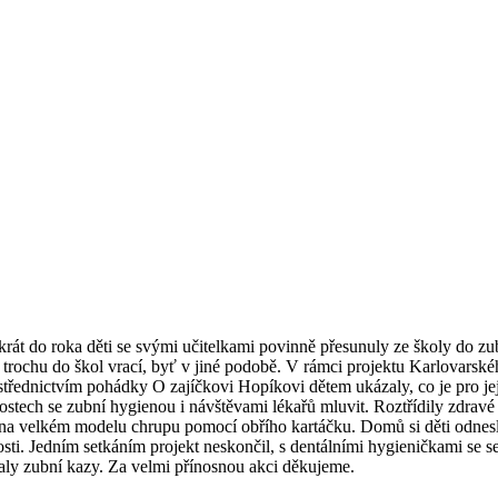
akrát do roka děti se svými učitelkami povinně přesunuly ze školy do z
 trochu do škol vrací, byť v jiné podobě. V rámci projektu Karlovarskéh
střednictvím pohádky O zajíčkovi Hopíkovi dětem ukázaly, co je pro je
stech se zubní hygienou i návštěvami lékařů mluvit. Roztřídily zdravé a
 na velkém modelu chrupu pomocí obřího kartáčku. Domů si děti odnesly
i. Jedním setkáním projekt neskončil, s dentálními hygieničkami se sejd
dlovaly zubní kazy. Za velmi přínosnou akci děkujeme.