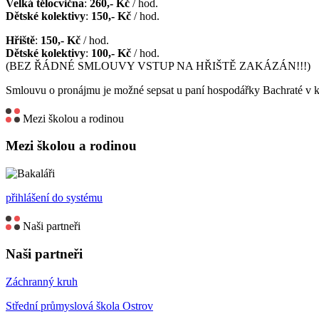
Velká tělocvična
:
260,- Kč
/ hod.
Dětské kolektivy
:
150,- Kč
/ hod.
Hřiště
:
150,- Kč
/ hod.
Dětské kolektivy
:
100,- Kč
/ hod.
(BEZ ŘÁDNÉ SMLOUVY VSTUP NA HŘIŠTĚ ZAKÁZÁN!!!)
Smlouvu o pronájmu je možné sepsat u paní hospodářky Bachraté v k
Mezi školou a rodinou
Mezi školou a rodinou
přihlášení do systému
Naši partneři
Naši partneři
Záchranný kruh
Střední průmyslová škola Ostrov