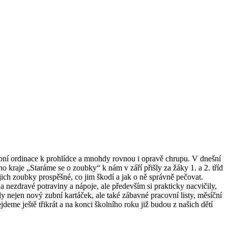
ubní ordinace k prohlídce a mnohdy rovnou i opravě chrupu. V dnešní
o kraje „Staráme se o zoubky“ k nám v září přišly za žáky 1. a 2. tříd
jich zoubky prospěšné, co jim škodí a jak o ně správně pečovat.
 nezdravé potraviny a nápoje, ale především si prakticky nacvičily,
 nejen nový zubní kartáček, ale také zábavné pracovní listy, měsíční
eme ještě třikrát a na konci školního roku již budou z našich dětí