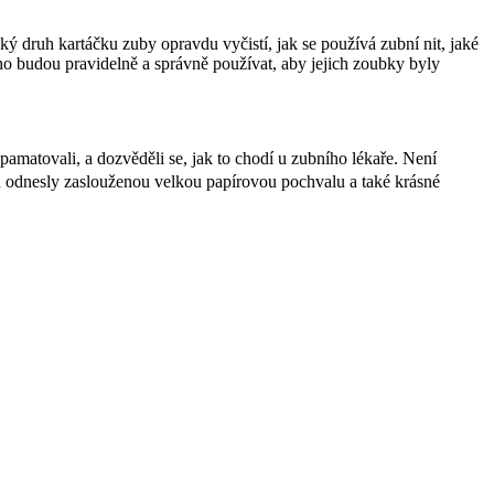
ký druh kartáčku zuby opravdu vyčistí, jak se používá zubní nit, jaké
ho budou pravidelně a správně používat, aby jejich zoubky byly
amatovali, a dozvěděli se, jak to chodí u zubního lékaře. Není
mů odnesly zaslouženou velkou papírovou pochvalu a také krásné