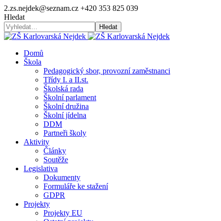
2.zs.nejdek@seznam.cz
+420 353 825 039
Hledat
Hledat
Domů
Škola
Pedagogický sbor, provozní zaměstnanci
Třídy I. a II.st.
Školská rada
Školní parlament
Školní družina
Školní jídelna
DDM
Partneři školy
Aktivity
Články
Soutěže
Legislativa
Dokumenty
Formuláře ke stažení
GDPR
Projekty
Projekty EU