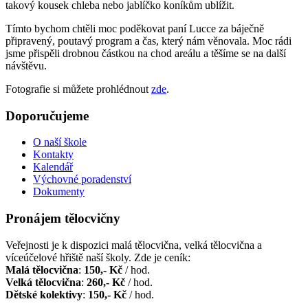
takový kousek chleba nebo jablíčko koníkům ublížit.
Tímto bychom chtěli moc poděkovat paní Lucce za báječně
připravený, poutavý program a čas, který nám věnovala. Moc rádi
jsme přispěli drobnou částkou na chod areálu a těšíme se na další
návštěvu.
Fotografie si můžete prohlédnout
zde
.
Doporučujeme
O naší škole
Kontakty
Kalendář
Výchovné poradenství
Dokumenty
Pronájem tělocvičny
Veřejnosti je k dispozici malá tělocvična, velká tělocvična a
víceúčelové hřiště naší školy. Zde je ceník:
Malá tělocvična
:
150,- Kč
/ hod.
Velká tělocvična
:
260,- Kč
/ hod.
Dětské kolektivy
:
150,- Kč
/ hod.