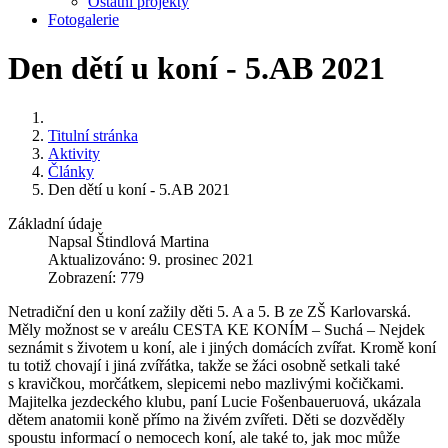
Ostatní projekty
Fotogalerie
Den dětí u koní - 5.AB 2021
Titulní stránka
Aktivity
Články
Den dětí u koní - 5.AB 2021
Základní údaje
Napsal
Štindlová Martina
Aktualizováno: 9. prosinec 2021
Zobrazení: 779
Netradiční den u koní zažily děti 5. A a 5. B ze ZŠ Karlovarská.
Měly možnost se v areálu CESTA KE KONÍM – Suchá – Nejdek
seznámit s životem u koní, ale i jiných domácích zvířat. Kromě koní
tu totiž chovají i jiná zvířátka, takže se žáci osobně setkali také
s kravičkou, morčátkem, slepicemi nebo mazlivými kočičkami.
Majitelka jezdeckého klubu, paní Lucie Fošenbaueruová, ukázala
dětem anatomii koně přímo na živém zvířeti. Děti se dozvěděly
spoustu informací o nemocech koní, ale také to, jak moc může