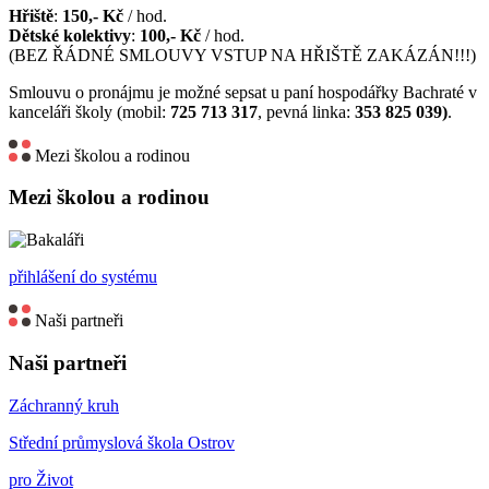
Hřiště
:
150,- Kč
/ hod.
Dětské kolektivy
:
100,- Kč
/ hod.
(BEZ ŘÁDNÉ SMLOUVY VSTUP NA HŘIŠTĚ ZAKÁZÁN!!!)
Smlouvu o pronájmu je možné sepsat u paní hospodářky Bachraté v
kanceláři školy (mobil:
725 713 317
, pevná linka:
353 825 039)
.
Mezi školou a rodinou
Mezi školou a rodinou
přihlášení do systému
Naši partneři
Naši partneři
Záchranný kruh
Střední průmyslová škola Ostrov
pro Život