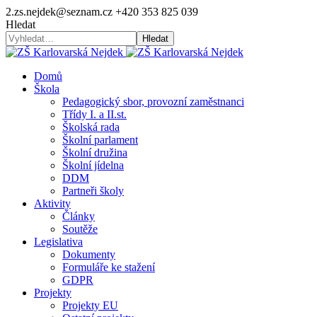
2.zs.nejdek@seznam.cz
+420 353 825 039
Hledat
Hledat
Domů
Škola
Pedagogický sbor, provozní zaměstnanci
Třídy I. a II.st.
Školská rada
Školní parlament
Školní družina
Školní jídelna
DDM
Partneři školy
Aktivity
Články
Soutěže
Legislativa
Dokumenty
Formuláře ke stažení
GDPR
Projekty
Projekty EU