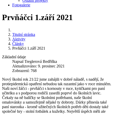
Ostatní projekty
Fotogalerie
Prvňáčci 1.září 2021
Titulní stránka
Aktivity
Články
Prvňáčci 1.září 2021
Základní údaje
Napsal
Treglerová Bedřiška
Aktualizováno: 9. prosinec 2021
Zobrazení: 768
Nový školní rok 21/22 jsme zahájili v dobré náladě, s nadějí, že
protiepidemická opatření nebudou tak razantní jako v roce minulém.
Naši noví žáčci - prvňáčci s kornouty v ruce, kytičkami pro paní
učitelku a s podporou rodičů zasedli poprvé do školních lavic.
Čekaly na ně balíčky se školními potřebami, naše školní
omalovánky a samozřejmě nějaké ty dobroty. Dárky přinesla také
paní starostka - kromě užitečných školních potřeb děti dostaly také
společné hry - stolní fotbálek a kuželky. Největší úspěch měli ale