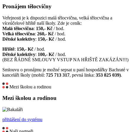
Pronájem tělocvičny
Veřejnosti je k dispozici malá tělocvična, velká tělocvična a
víceúčelové hřiště naší školy. Zde je ceník:
Malá tělocvična
:
150,- Kč
/ hod.
Velká tělocvična
:
260,- Kč
/ hod.
Dětské kolektivy
:
150,- Kč
/ hod.
Hřiště
:
150,- Kč
/ hod.
Dětské kolektivy
:
100,- Kč
/ hod.
(BEZ ŘÁDNÉ SMLOUVY VSTUP NA HŘIŠTĚ ZAKÁZÁN!!!)
Smlouvu o pronájmu je možné sepsat u paní hospodářky Bachraté v
kanceláři školy (mobil:
725 713 317
, pevná linka:
353 825 039)
.
Mezi školou a rodinou
Mezi školou a rodinou
přihlášení do systému
Naši partneři