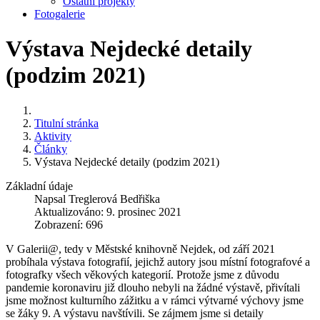
Ostatní projekty
Fotogalerie
Výstava Nejdecké detaily
(podzim 2021)
Titulní stránka
Aktivity
Články
Výstava Nejdecké detaily (podzim 2021)
Základní údaje
Napsal
Treglerová Bedřiška
Aktualizováno: 9. prosinec 2021
Zobrazení: 696
V Galerii@, tedy v Městské knihovně Nejdek, od září 2021
probíhala výstava fotografií, jejichž autory jsou místní fotografové a
fotografky všech věkových kategorií. Protože jsme z důvodu
pandemie koronaviru již dlouho nebyli na žádné výstavě, přivítali
jsme možnost kulturního zážitku a v rámci výtvarné výchovy jsme
se žáky 9. A výstavu navštívili. Se zájmem jsme si detaily