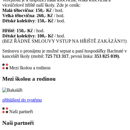
víceúčelové hřiště naší školy. Zde je ceník:
Malá tělocvična
:
150,- Kč
/ hod.
Velká tělocvična
:
260,- Kč
/ hod.
Dětské kolektivy
:
150,- Kč
/ hod.
Hřiště
:
150,- Kč
/ hod.
Dětské kolektivy
:
100,- Kč
/ hod.
(BEZ ŘÁDNÉ SMLOUVY VSTUP NA HŘIŠTĚ ZAKÁZÁN!!!)
Smlouvu o pronájmu je možné sepsat u paní hospodářky Bachraté v
kanceláři školy (mobil:
725 713 317
, pevná linka:
353 825 039)
.
Mezi školou a rodinou
Mezi školou a rodinou
přihlášení do systému
Naši partneři
Naši partneři