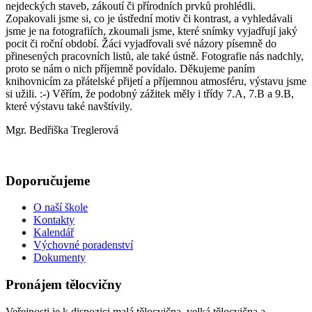
nejdeckých staveb, zákoutí či přírodních prvků prohlédli.
Zopakovali jsme si, co je ústřední motiv či kontrast, a vyhledávali
jsme je na fotografiích, zkoumali jsme, které snímky vyjadřují jaký
pocit či roční období. Žáci vyjadřovali své názory písemně do
přinesených pracovních listů, ale také ústně. Fotografie nás nadchly,
proto se nám o nich příjemně povídalo. Děkujeme paním
knihovnicím za přátelské přijetí a příjemnou atmosféru, výstavu jsme
si užili. :-) Věřím, že podobný zážitek měly i třídy 7.A, 7.B a 9.B,
které výstavu také navštívily.
Mgr. Bedřiška Treglerová
Doporučujeme
O naší škole
Kontakty
Kalendář
Výchovné poradenství
Dokumenty
Pronájem tělocvičny
Veřejnosti je k dispozici malá tělocvična, velká tělocvična a