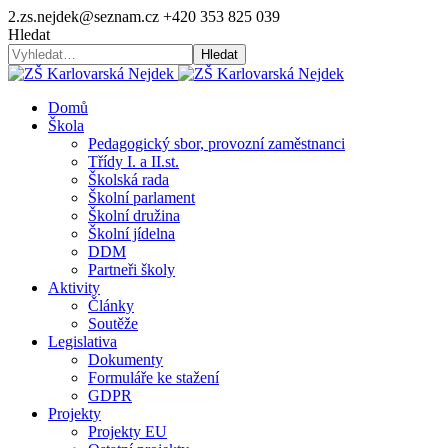
2.zs.nejdek@seznam.cz
+420 353 825 039
Hledat
Hledat
Domů
Škola
Pedagogický sbor, provozní zaměstnanci
Třídy I. a II.st.
Školská rada
Školní parlament
Školní družina
Školní jídelna
DDM
Partneři školy
Aktivity
Články
Soutěže
Legislativa
Dokumenty
Formuláře ke stažení
GDPR
Projekty
Projekty EU