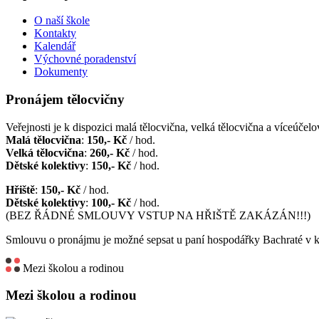
O naší škole
Kontakty
Kalendář
Výchovné poradenství
Dokumenty
Pronájem tělocvičny
Veřejnosti je k dispozici malá tělocvična, velká tělocvična a víceúčelov
Malá tělocvična
:
150,- Kč
/ hod.
Velká tělocvična
:
260,- Kč
/ hod.
Dětské kolektivy
:
150,- Kč
/ hod.
Hřiště
:
150,- Kč
/ hod.
Dětské kolektivy
:
100,- Kč
/ hod.
(BEZ ŘÁDNÉ SMLOUVY VSTUP NA HŘIŠTĚ ZAKÁZÁN!!!)
Smlouvu o pronájmu je možné sepsat u paní hospodářky Bachraté v k
Mezi školou a rodinou
Mezi školou a rodinou