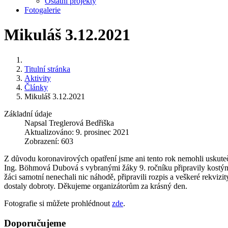
Ostatní projekty
Fotogalerie
Mikuláš 3.12.2021
Titulní stránka
Aktivity
Články
Mikuláš 3.12.2021
Základní údaje
Napsal
Treglerová Bedřiška
Aktualizováno: 9. prosinec 2021
Zobrazení: 603
Z důvodu koronavirových opatření jsme ani tento rok nemohli uskute
Ing. Böhmová Dubová s vybranými žáky 9. ročníku připravily kostýmy, 
žáci samotní nenechali nic náhodě, připravili rozpis a veškeré rekvizit
dostaly dobroty. Děkujeme organizátorům za krásný den.
Fotografie si můžete prohlédnout
zde
.
Doporučujeme