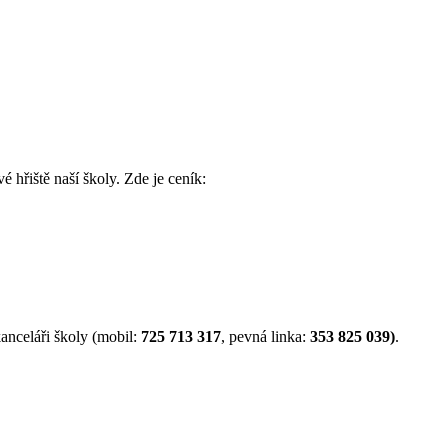
é hřiště naší školy. Zde je ceník:
anceláři školy (mobil:
725 713 317
, pevná linka:
353 825 039)
.