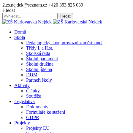
2.zs.nejdek@seznam.cz
+420 353 825 039
Hledat
Hledat
Domů
Škola
Pedagogický sbor, provozní zaměstnanci
Třídy I. a II.st.
Školská rada
Školní parlament
Školní družina
Školní jídelna
DDM
Partneři školy
Aktivity
Články
Soutěže
Legislativa
Dokumenty
Formuláře ke stažení
GDPR
Projekty
Projekty EU