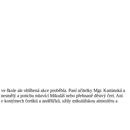
ve škole ale oblíbená akce proběhla. Paní učitelky Mgr. Kaminská a
ež nesmělý a potichu mluvící Mikuláš nebo přehnaně děsivý čert. Ani
amy v kostýmech čertíků a andělíčků, užily mikulášskou atmosféru a