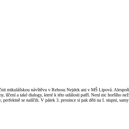
čnit mikulášskou návštěvu v Rehosu Nejdek ani v MŠ Lipová. Alespoň 
líčení a také dialogy, které k této události patří. Není nic horšího n
y, perfektně se nalíčili. V pátek 3. prosince si pak děti na I. stupni, s