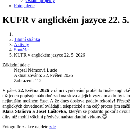
Ostatní projekty
Fotogalerie
KUFR v anglickém jazyce 22. 5.
Titulní stránka
Aktivity
Soutěže
KUFR v anglickém jazyce 22. 5. 2026
Základní údaje
Napsal
Němcová Lucie
Aktualizováno: 22. květen 2026
Zobrazení: 112
V pátek
22. května 2026
v rámci vyučování proběhlo finále anglické
níž jeden popisuje náhodně zadaná slova a jejich význam a druhý tato
nejkratším možném čase. A že dnes doslova padaly rekordy! Přestože
anglických dovedností ovládají i telepatické a na celý proces jim sta
Klára Staňová a Josef Laštovka
, kterým se podarilo pokořit dvo
díky níž mohli všichni předvést nadstandardní výkony.😇
Fotografie z akce najdete
zde
.