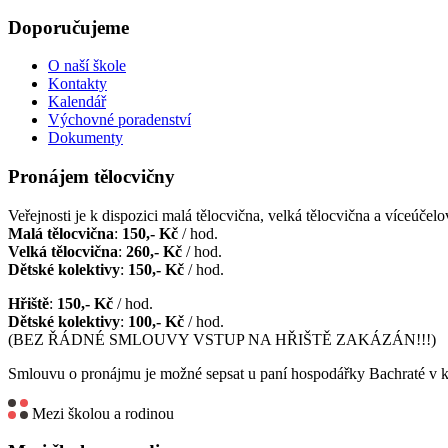
Doporučujeme
O naší škole
Kontakty
Kalendář
Výchovné poradenství
Dokumenty
Pronájem tělocvičny
Veřejnosti je k dispozici malá tělocvična, velká tělocvična a víceúčelov
Malá tělocvična
:
150,- Kč
/ hod.
Velká tělocvična
:
260,- Kč
/ hod.
Dětské kolektivy
:
150,- Kč
/ hod.
Hřiště
:
150,- Kč
/ hod.
Dětské kolektivy
:
100,- Kč
/ hod.
(BEZ ŘÁDNÉ SMLOUVY VSTUP NA HŘIŠTĚ ZAKÁZÁN!!!)
Smlouvu o pronájmu je možné sepsat u paní hospodářky Bachraté v k
Mezi školou a rodinou