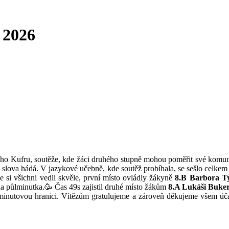
 2026
ho Kufru, soutěže, kde žáci druhého stupně mohou poměřit své komunika
 slova hádá. V jazykové učebně, kde soutěž probíhala, se sešlo celkem d
 si všichni vedli skvěle, první místo ovládly žákyně
8.B Barbora Ty
čila půlminutka.🥳 Čas 49s zajistil druhé místo žákům
8.A Lukáši Buker
uminutovou hranici. Vítězům gratulujeme a zároveň děkujeme všem úča