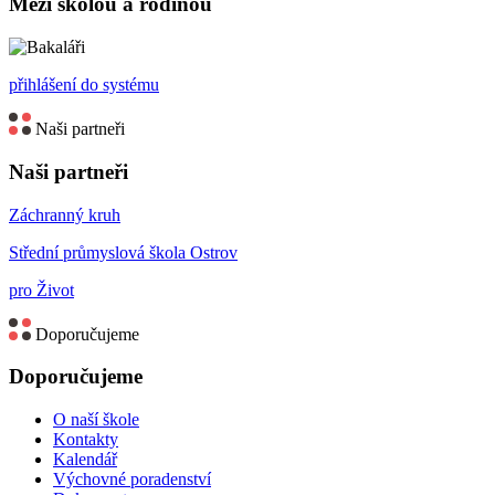
Mezi školou a rodinou
přihlášení do systému
Naši partneři
Naši partneři
Záchranný kruh
Střední průmyslová škola Ostrov
pro Život
Doporučujeme
Doporučujeme
O naší škole
Kontakty
Kalendář
Výchovné poradenství