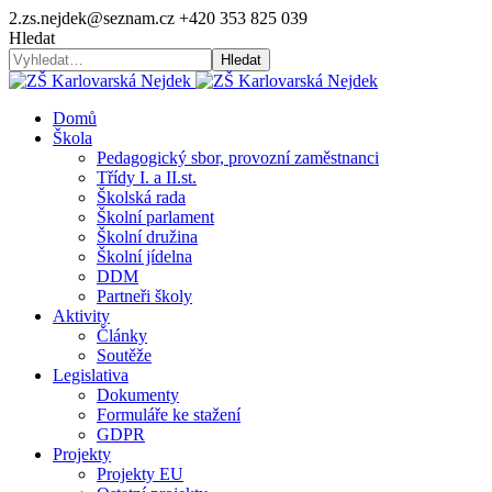
2.zs.nejdek@seznam.cz
+420 353 825 039
Hledat
Hledat
Domů
Škola
Pedagogický sbor, provozní zaměstnanci
Třídy I. a II.st.
Školská rada
Školní parlament
Školní družina
Školní jídelna
DDM
Partneři školy
Aktivity
Články
Soutěže
Legislativa
Dokumenty
Formuláře ke stažení
GDPR
Projekty
Projekty EU