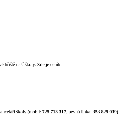
é hřiště naší školy. Zde je ceník:
anceláři školy (mobil:
725 713 317
, pevná linka:
353 825 039)
.