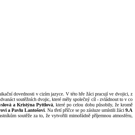
ční dovednosti v cizím jazyce. V této hře žáci pracují ve dvojici, z
vanáct soutěžních dvojic, které měly společný cíl - zvládnout to v co
slová a Kristýna Pyttlová
, které po celou dobu působily, že kromě
ovi a Pavlu Lantošovi
. Na třetí příčce se po zásluze umístili žáci
9.A
stníkům soutěže za to, že vytvořili mimořádně příjemnou atmosféru,