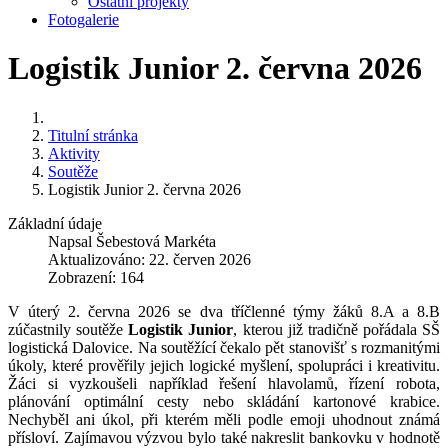
Ostatní projekty
Fotogalerie
Logistik Junior 2. června 2026
Titulní stránka
Aktivity
Soutěže
Logistik Junior 2. června 2026
Základní údaje
Napsal
Šebestová Markéta
Aktualizováno: 22. červen 2026
Zobrazení: 164
V úterý 2. června 2026 se dva tříčlenné týmy žáků 8.A a 8.B
zúčastnily soutěže
Logistik Junior
, kterou již tradičně pořádala SŠ
logistická Dalovice. Na soutěžící čekalo pět stanovišť s rozmanitými
úkoly, které prověřily jejich logické myšlení, spolupráci i kreativitu.
Žáci si vyzkoušeli například řešení hlavolamů, řízení robota,
plánování optimální cesty nebo skládání kartonové krabice.
Nechyběl ani úkol, při kterém měli podle emoji uhodnout známá
přísloví. Zajímavou výzvou bylo také nakreslit bankovku v hodnotě