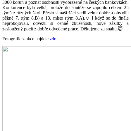
3000 korun a poznat osobnosti vyobrazené na českých bankovkách.
Konkurence byla velká, protože do soutěže se zapojilo celkem 25
týmů z různých škol. Přesto si naši žáci vedli velmi dobře a obsadili
pěkné 7. (tým 8.B) a 13. místo (tým 8.A).☺️ I když se do finále
neprobojovali, odvezli si cenné zkušenosti, nové zážitky a
zasloužený pocit z dobře odvedené práce. Děkujeme za snahu.😇
Fotografie z akce najdete
zde
.