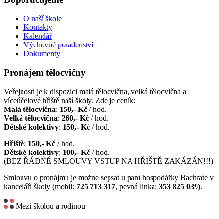
O naší škole
Kontakty
Kalendář
Výchovné poradenství
Dokumenty
Pronájem tělocvičny
Veřejnosti je k dispozici malá tělocvična, velká tělocvična a
víceúčelové hřiště naší školy. Zde je ceník:
Malá tělocvična
:
150,- Kč
/ hod.
Velká tělocvična
:
260,- Kč
/ hod.
Dětské kolektivy
:
150,- Kč
/ hod.
Hřiště
:
150,- Kč
/ hod.
Dětské kolektivy
:
100,- Kč
/ hod.
(BEZ ŘÁDNÉ SMLOUVY VSTUP NA HŘIŠTĚ ZAKÁZÁN!!!)
Smlouvu o pronájmu je možné sepsat u paní hospodářky Bachraté v
kanceláři školy (mobil:
725 713 317
, pevná linka:
353 825 039)
.
Mezi školou a rodinou