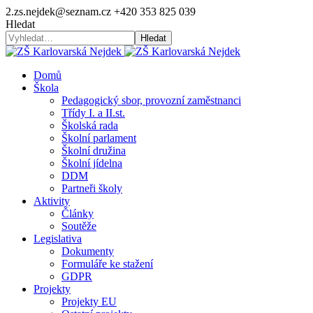
2.zs.nejdek@seznam.cz
+420 353 825 039
Hledat
Hledat
Domů
Škola
Pedagogický sbor, provozní zaměstnanci
Třídy I. a II.st.
Školská rada
Školní parlament
Školní družina
Školní jídelna
DDM
Partneři školy
Aktivity
Články
Soutěže
Legislativa
Dokumenty
Formuláře ke stažení
GDPR
Projekty
Projekty EU