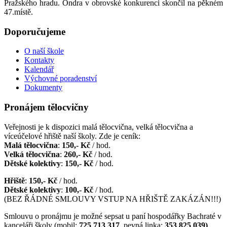
Pražského hradu. Ondra v obrovské konkurenci skončil na pěkném
47.místě.
Doporučujeme
O naší škole
Kontakty
Kalendář
Výchovné poradenství
Dokumenty
Pronájem tělocvičny
Veřejnosti je k dispozici malá tělocvična, velká tělocvična a
víceúčelové hřiště naší školy. Zde je ceník:
Malá tělocvična
:
150,- Kč
/ hod.
Velká tělocvična
:
260,- Kč
/ hod.
Dětské kolektivy
:
150,- Kč
/ hod.
Hřiště
:
150,- Kč
/ hod.
Dětské kolektivy
:
100,- Kč
/ hod.
(BEZ ŘÁDNÉ SMLOUVY VSTUP NA HŘIŠTĚ ZAKÁZÁN!!!)
Smlouvu o pronájmu je možné sepsat u paní hospodářky Bachraté v
kanceláři školy (mobil:
725 713 317
, pevná linka:
353 825 039)
.