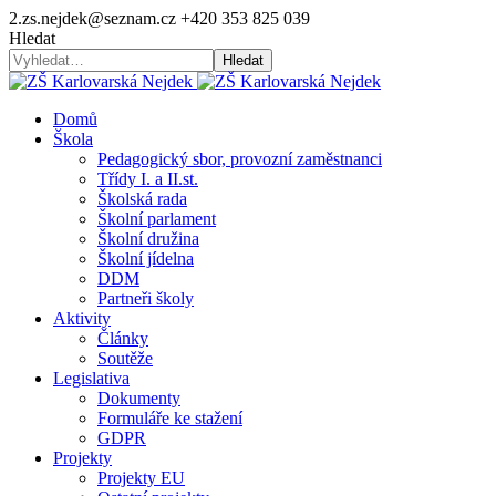
2.zs.nejdek@seznam.cz
+420 353 825 039
Hledat
Hledat
Domů
Škola
Pedagogický sbor, provozní zaměstnanci
Třídy I. a II.st.
Školská rada
Školní parlament
Školní družina
Školní jídelna
DDM
Partneři školy
Aktivity
Články
Soutěže
Legislativa
Dokumenty
Formuláře ke stažení
GDPR
Projekty
Projekty EU