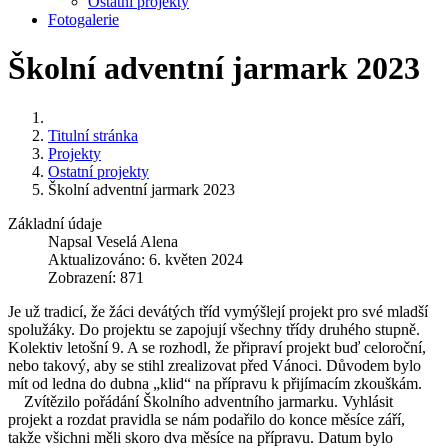
Ostatní projekty
Fotogalerie
Školní adventní jarmark 2023
Titulní stránka
Projekty
Ostatní projekty
Školní adventní jarmark 2023
Základní údaje
Napsal
Veselá Alena
Aktualizováno: 6. květen 2024
Zobrazení: 871
Je už tradicí, že žáci devátých tříd vymýšlejí projekt pro své mladší
spolužáky. Do projektu se zapojují všechny třídy druhého stupně.
Kolektiv letošní 9. A se rozhodl, že připraví projekt buď celoroční,
nebo takový, aby se stihl zrealizovat před Vánoci. Důvodem bylo
mít od ledna do dubna „klid“ na přípravu k přijímacím zkouškám.
Zvítězilo pořádání Školního adventního jarmarku. Vyhlásit
projekt a rozdat pravidla se nám podařilo do konce měsíce září,
takže všichni měli skoro dva měsíce na přípravu. Datum bylo