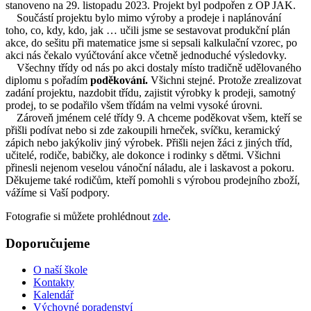
stanoveno na 29. listopadu 2023. Projekt byl podpořen z OP JAK.
Součástí projektu bylo mimo výroby a prodeje i naplánování
toho, co, kdy, kdo, jak … učili jsme se sestavovat produkční plán
akce, do sešitu při matematice jsme si sepsali kalkulační vzorec, po
akci nás čekalo vyúčtování akce včetně jednoduché výsledovky.
Všechny třídy od nás po akci dostaly místo tradičně udělovaného
diplomu s pořadím
poděkování.
Všichni stejné. Protože zrealizovat
zadání projektu, nazdobit třídu, zajistit výrobky k prodeji, samotný
prodej, to se podařilo všem třídám na velmi vysoké úrovni.
Zároveň jménem celé třídy 9. A chceme poděkovat všem, kteří se
přišli podívat nebo si zde zakoupili hrneček, svíčku, keramický
zápich nebo jakýkoliv jiný výrobek. Přišli nejen žáci z jiných tříd,
učitelé, rodiče, babičky, ale dokonce i rodinky s dětmi. Všichni
přinesli nejenom veselou vánoční náladu, ale i laskavost a pokoru.
Děkujeme také rodičům, kteří pomohli s výrobou prodejního zboží,
vážíme si Vaší podpory.
Fotografie si můžete prohlédnout
zde
.
Doporučujeme
O naší škole
Kontakty
Kalendář
Výchovné poradenství