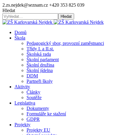
2.zs.nejdek@seznam.cz
+420 353 825 039
Hledat
Hledat
Domů
Škola
Pedagogický sbor, provozní zaměstnanci
Třídy I. a II.st.
Školská rada
Školní parlament
Školní družina
Školní jídelna
DDM
Partneři školy
Aktivity
Články
Soutěže
Legislativa
Dokumenty
Formuláře ke stažení
GDPR
Projekty
Projekty EU