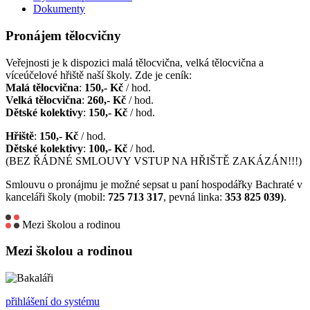
Dokumenty
Pronájem tělocvičny
Veřejnosti je k dispozici malá tělocvična, velká tělocvična a
víceúčelové hřiště naší školy. Zde je ceník:
Malá tělocvična
:
150,- Kč
/ hod.
Velká tělocvična
:
260,- Kč
/ hod.
Dětské kolektivy
:
150,- Kč
/ hod.
Hřiště
:
150,- Kč
/ hod.
Dětské kolektivy
:
100,- Kč
/ hod.
(BEZ ŘÁDNÉ SMLOUVY VSTUP NA HŘIŠTĚ ZAKÁZÁN!!!)
Smlouvu o pronájmu je možné sepsat u paní hospodářky Bachraté v
kanceláři školy (mobil:
725 713 317
, pevná linka:
353 825 039)
.
Mezi školou a rodinou
Mezi školou a rodinou
přihlášení do systému