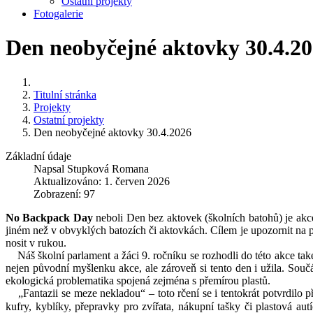
Ostatní projekty
Fotogalerie
Den neobyčejné aktovky 30.4.2
Titulní stránka
Projekty
Ostatní projekty
Den neobyčejné aktovky 30.4.2026
Základní údaje
Napsal
Stupková Romana
Aktualizováno: 1. červen 2026
Zobrazení: 97
No Backpack Day
neboli Den bez aktovek (školních batohů) je akc
jiném než v obvyklých batozích či aktovkách. Cílem je upozornit na 
nosit v rukou.
Náš školní parlament a žáci 9. ročníku se rozhodli do této akce tak
nejen původní myšlenku akce, ale zároveň si tento den i užila. Souč
ekologická problematika spojená zejména s přemírou plastů.
„Fantazii se meze nekladou“ – toto rčení se i tentokrát potvrdilo p
kufry, kyblíky, přepravky pro zvířata, nákupní tašky či plastová a