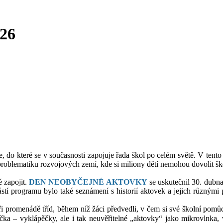
026
e, do které se v současnosti zapojuje řada škol po celém světě. V ten
problematiku rozvojových zemí, kde si miliony dětí nemohou dovolit šk
é zapojit.
DEN NEOBYČEJNÉ AKTOVKY
se uskutečnil 30. dubna
ástí programu bylo také seznámení s historií aktovek a jejich různým
ři promenádě tříd, během níž žáci předvedli, v čem si své školní pomůc
utíčka – vyklápěčky, ale i tak neuvěřitelné „aktovky“ jako mikrovlnk