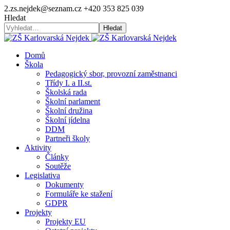
2.zs.nejdek@seznam.cz
+420 353 825 039
Hledat
Hledat
Domů
Škola
Pedagogický sbor, provozní zaměstnanci
Třídy I. a II.st.
Školská rada
Školní parlament
Školní družina
Školní jídelna
DDM
Partneři školy
Aktivity
Články
Soutěže
Legislativa
Dokumenty
Formuláře ke stažení
GDPR
Projekty
Projekty EU