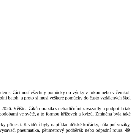
to den si žáci nosí všechny pomůcky do výuky v rukou nebo v čemkoli
olní batoh, a proto si musí veškeré pomůcky do často vzdálených škol
 2026. Většina žáků dorazila s netradičními zavazadly a podpořila tak
i podobami ve světě, a to formou křížovek a kvízů. Zmíněna byla také
ky přinesli. K vidění byly například dětské kočárky, nákupní vozíky,
a, vysavač, pneumatika, pětimetrový podběrák nebo odpadní roura. 😂