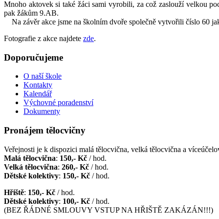
Mnoho aktovek si také žáci sami vyrobili, za což zaslouží velkou p
pak žákům 9.AB.
Na závěr akce jsme na školním dvoře společně vytvořili číslo 60 jako
Fotografie z akce najdete
zde
.
Doporučujeme
O naší škole
Kontakty
Kalendář
Výchovné poradenství
Dokumenty
Pronájem tělocvičny
Veřejnosti je k dispozici malá tělocvična, velká tělocvična a víceúčelov
Malá tělocvična
:
150,- Kč
/ hod.
Velká tělocvična
:
260,- Kč
/ hod.
Dětské kolektivy
:
150,- Kč
/ hod.
Hřiště
:
150,- Kč
/ hod.
Dětské kolektivy
:
100,- Kč
/ hod.
(BEZ ŘÁDNÉ SMLOUVY VSTUP NA HŘIŠTĚ ZAKÁZÁN!!!)