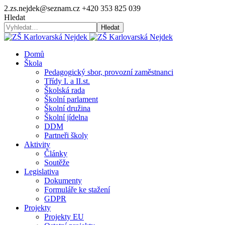
2.zs.nejdek@seznam.cz
+420 353 825 039
Hledat
Hledat
Domů
Škola
Pedagogický sbor, provozní zaměstnanci
Třídy I. a II.st.
Školská rada
Školní parlament
Školní družina
Školní jídelna
DDM
Partneři školy
Aktivity
Články
Soutěže
Legislativa
Dokumenty
Formuláře ke stažení
GDPR
Projekty
Projekty EU