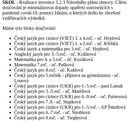
ŠKOL
- Realizace investice 3.2.3 Národního plánu obnovy. Cílem
doučování je minimalizovat dopady opatření souvisejících s
pandemií covid-19, pomoci žákům, u kterých došlo ke zhoršení
vzdělávacích výsledků.
Máme tyto bloky doučování:
Český jazyk pro cizince (VIET) 3. a 4.roč. - uč. Hejdová
Český jazyk pro cizince (VIET) 1. a 2.roč. - uč. Křehká
Český jazyk a matematika pro 3.roč. - uč. Hejdová
Anglický jazyk pro 3.-5.roč. - uč. Kollárová
Matematika pro 4. a 5.roč. - uč. Kozáková
Matematika 7.roč. - uč. Pašková
Český jazyk pro 8.roč. - uč. Kuklová
Český jazyk pro 5.ročník - příprava na gymnázium) - uč.
Louová
Český jazyk pro cizince (UKR) pro 1.-5.roč. - paní Lutsak
Český jazyk pro 3.-5.roč. - uč. Marešová
Český jazyk pro cizince (UKR) pro 6.-9.roč. - uč. Painesová
Český jazyk pro 7.A - uč. Stupková
Český jazyk pro cizince (UKR) pro 1.-5.roč. - AP Štindlová
Český jazyk pro 6.-7.roč. - uč. Štroblová
Český jazyk pro 9.roč. - uč. Treglerová