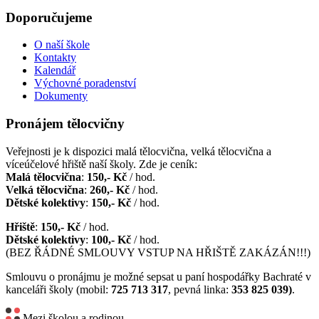
Doporučujeme
O naší škole
Kontakty
Kalendář
Výchovné poradenství
Dokumenty
Pronájem tělocvičny
Veřejnosti je k dispozici malá tělocvična, velká tělocvična a
víceúčelové hřiště naší školy. Zde je ceník:
Malá tělocvična
:
150,- Kč
/ hod.
Velká tělocvična
:
260,- Kč
/ hod.
Dětské kolektivy
:
150,- Kč
/ hod.
Hřiště
:
150,- Kč
/ hod.
Dětské kolektivy
:
100,- Kč
/ hod.
(BEZ ŘÁDNÉ SMLOUVY VSTUP NA HŘIŠTĚ ZAKÁZÁN!!!)
Smlouvu o pronájmu je možné sepsat u paní hospodářky Bachraté v
kanceláři školy (mobil:
725 713 317
, pevná linka:
353 825 039)
.
Mezi školou a rodinou