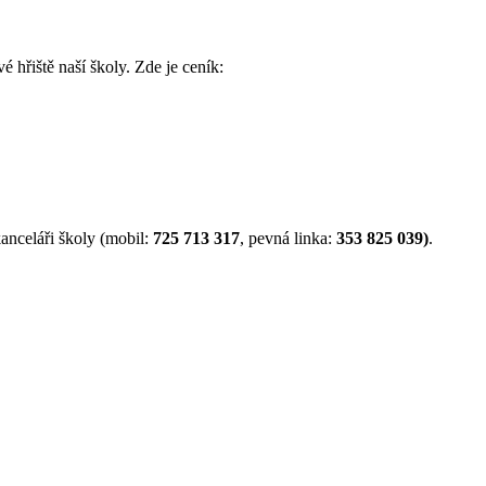
é hřiště naší školy. Zde je ceník:
anceláři školy (mobil:
725 713 317
, pevná linka:
353 825 039)
.