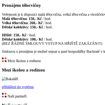
Pronájem tělocvičny
Veřejnosti je k dispozici malá tělocvična, velká tělocvična a víceúčelov
Malá tělocvična
:
150,- Kč
/ hod.
Velká tělocvična
:
260,- Kč
/ hod.
Dětské kolektivy
:
150,- Kč
/ hod.
Hřiště
:
150,- Kč
/ hod.
Dětské kolektivy
:
100,- Kč
/ hod.
(BEZ ŘÁDNÉ SMLOUVY VSTUP NA HŘIŠTĚ ZAKÁZÁN!!!)
Smlouvu o pronájmu je možné sepsat u paní hospodářky Bachraté v k
Mezi školou a rodinou
Mezi školou a rodinou
přihlášení do systému
Naši partneři