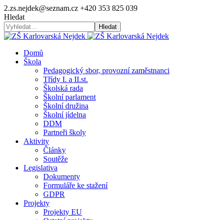
2.zs.nejdek@seznam.cz
+420 353 825 039
Hledat
Hledat
Domů
Škola
Pedagogický sbor, provozní zaměstnanci
Třídy I. a II.st.
Školská rada
Školní parlament
Školní družina
Školní jídelna
DDM
Partneři školy
Aktivity
Články
Soutěže
Legislativa
Dokumenty
Formuláře ke stažení
GDPR
Projekty
Projekty EU