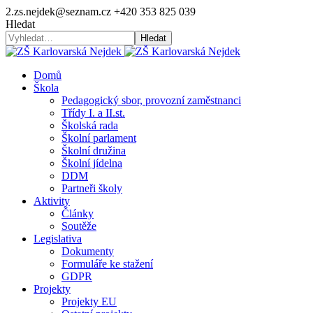
2.zs.nejdek@seznam.cz
+420 353 825 039
Hledat
Hledat
Domů
Škola
Pedagogický sbor, provozní zaměstnanci
Třídy I. a II.st.
Školská rada
Školní parlament
Školní družina
Školní jídelna
DDM
Partneři školy
Aktivity
Články
Soutěže
Legislativa
Dokumenty
Formuláře ke stažení
GDPR
Projekty
Projekty EU