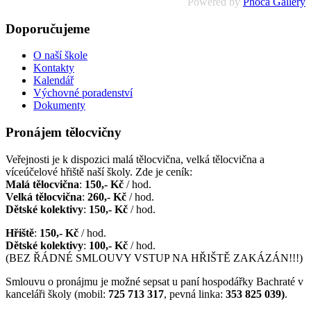
Powered by
Phoca Gallery
Doporučujeme
O naší škole
Kontakty
Kalendář
Výchovné poradenství
Dokumenty
Pronájem tělocvičny
Veřejnosti je k dispozici malá tělocvična, velká tělocvična a
víceúčelové hřiště naší školy. Zde je ceník:
Malá tělocvična
:
150,- Kč
/ hod.
Velká tělocvična
:
260,- Kč
/ hod.
Dětské kolektivy
:
150,- Kč
/ hod.
Hřiště
:
150,- Kč
/ hod.
Dětské kolektivy
:
100,- Kč
/ hod.
(BEZ ŘÁDNÉ SMLOUVY VSTUP NA HŘIŠTĚ ZAKÁZÁN!!!)
Smlouvu o pronájmu je možné sepsat u paní hospodářky Bachraté v
kanceláři školy (mobil:
725 713 317
, pevná linka:
353 825 039)
.