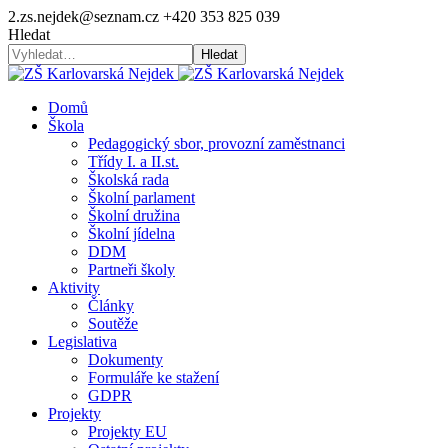
2.zs.nejdek@seznam.cz
+420 353 825 039
Hledat
Hledat
Domů
Škola
Pedagogický sbor, provozní zaměstnanci
Třídy I. a II.st.
Školská rada
Školní parlament
Školní družina
Školní jídelna
DDM
Partneři školy
Aktivity
Články
Soutěže
Legislativa
Dokumenty
Formuláře ke stažení
GDPR
Projekty
Projekty EU