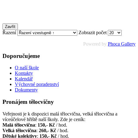
Zavřít
Řazení
Zobrazit počet
Powered by
Phoca Gallery
Doporučujeme
O naší škole
Kontakty
Kalendář
Výchovné poradenství
Dokumenty
Pronájem tělocvičny
Veřejnosti je k dispozici malá tělocvična, velká tělocvična a
víceúčelové hřiště naší školy. Zde je ceník:
Malá tělocvična
:
150,- Kč
/ hod.
Velká tělocvična
:
260,- Kč
/ hod.
Dětské kolektivy
:
150,- Kč
/ hod.