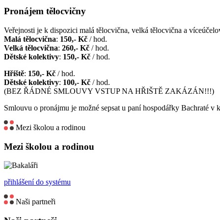
Pronájem tělocvičny
Veřejnosti je k dispozici malá tělocvična, velká tělocvična a víceúčelov
Malá tělocvična
:
150,- Kč
/ hod.
Velká tělocvična
:
260,- Kč
/ hod.
Dětské kolektivy
:
150,- Kč
/ hod.
Hřiště
:
150,- Kč
/ hod.
Dětské kolektivy
:
100,- Kč
/ hod.
(BEZ ŘÁDNÉ SMLOUVY VSTUP NA HŘIŠTĚ ZAKÁZÁN!!!)
Smlouvu o pronájmu je možné sepsat u paní hospodářky Bachraté v k
Mezi školou a rodinou
Mezi školou a rodinou
přihlášení do systému
Naši partneři