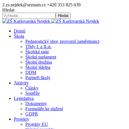
2.zs.nejdek@seznam.cz
+420 353 825 039
Hledat
Hledat
Domů
Škola
Pedagogický sbor, provozní zaměstnanci
Třídy I. a II.st.
Školská rada
Školní parlament
Školní družina
Školní jídelna
DDM
Partneři školy
Aktivity
Články
Soutěže
Legislativa
Dokumenty
Formuláře ke stažení
GDPR
Projekty
Projekty EU