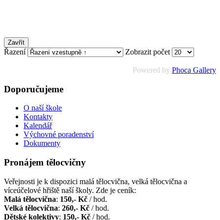
Zavřít
Řazení
Zobrazit počet
Powered by
Phoca Gallery
Doporučujeme
O naší škole
Kontakty
Kalendář
Výchovné poradenství
Dokumenty
Pronájem tělocvičny
Veřejnosti je k dispozici malá tělocvična, velká tělocvična a
víceúčelové hřiště naší školy. Zde je ceník:
Malá tělocvična
:
150,- Kč
/ hod.
Velká tělocvična
:
260,- Kč
/ hod.
Dětské kolektivy
:
150,- Kč
/ hod.