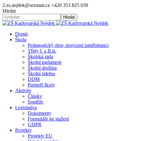
2.zs.nejdek@seznam.cz
+420 353 825 039
Hledat
Hledat
Domů
Škola
Pedagogický sbor, provozní zaměstnanci
Třídy I. a II.st.
Školská rada
Školní parlament
Školní družina
Školní jídelna
DDM
Partneři školy
Aktivity
Články
Soutěže
Legislativa
Dokumenty
Formuláře ke stažení
GDPR
Projekty
Projekty EU