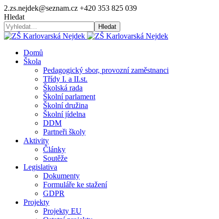
2.zs.nejdek@seznam.cz
+420 353 825 039
Hledat
Hledat
Domů
Škola
Pedagogický sbor, provozní zaměstnanci
Třídy I. a II.st.
Školská rada
Školní parlament
Školní družina
Školní jídelna
DDM
Partneři školy
Aktivity
Články
Soutěže
Legislativa
Dokumenty
Formuláře ke stažení
GDPR
Projekty
Projekty EU