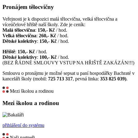
Pronájem tělocvičny
Veřejnosti je k dispozici malá tělocvična, velká tělocvična a
víceúčelové hřiště naší školy. Zde je ceník:
Malá tělocvična
:
150,- Kč
/ hod.
Velká tělocvična
:
260,- Kč
/ hod.
Dětské kolektivy
:
150,- Kč
/ hod.
Hřiště
:
150,- Kč
/ hod.
Dětské kolektivy
:
100,- Kč
/ hod.
(BEZ ŘÁDNÉ SMLOUVY VSTUP NA HŘIŠTĚ ZAKÁZÁN!!!)
Smlouvu o pronájmu je možné sepsat u paní hospodářky Bachraté v
kanceláři školy (mobil:
725 713 317
, pevná linka:
353 825 039)
.
Mezi školou a rodinou
Mezi školou a rodinou
přihlášení do systému
Naši partneři