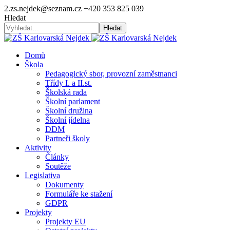
2.zs.nejdek@seznam.cz
+420 353 825 039
Hledat
Hledat
Domů
Škola
Pedagogický sbor, provozní zaměstnanci
Třídy I. a II.st.
Školská rada
Školní parlament
Školní družina
Školní jídelna
DDM
Partneři školy
Aktivity
Články
Soutěže
Legislativa
Dokumenty
Formuláře ke stažení
GDPR
Projekty
Projekty EU