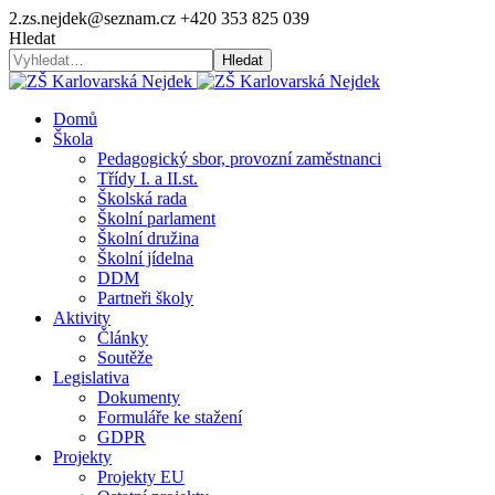
2.zs.nejdek@seznam.cz
+420 353 825 039
Hledat
Hledat
Domů
Škola
Pedagogický sbor, provozní zaměstnanci
Třídy I. a II.st.
Školská rada
Školní parlament
Školní družina
Školní jídelna
DDM
Partneři školy
Aktivity
Články
Soutěže
Legislativa
Dokumenty
Formuláře ke stažení
GDPR
Projekty
Projekty EU