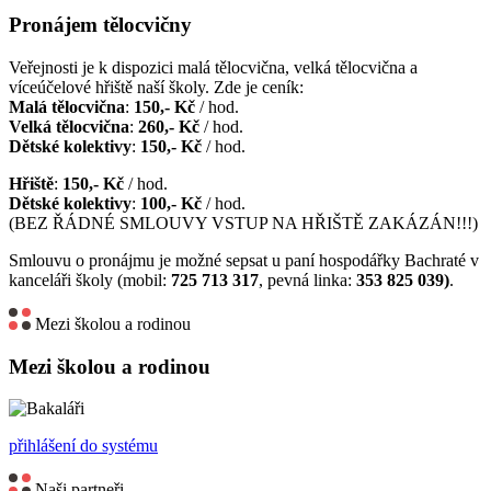
Pronájem tělocvičny
Veřejnosti je k dispozici malá tělocvična, velká tělocvična a
víceúčelové hřiště naší školy. Zde je ceník:
Malá tělocvična
:
150,- Kč
/ hod.
Velká tělocvična
:
260,- Kč
/ hod.
Dětské kolektivy
:
150,- Kč
/ hod.
Hřiště
:
150,- Kč
/ hod.
Dětské kolektivy
:
100,- Kč
/ hod.
(BEZ ŘÁDNÉ SMLOUVY VSTUP NA HŘIŠTĚ ZAKÁZÁN!!!)
Smlouvu o pronájmu je možné sepsat u paní hospodářky Bachraté v
kanceláři školy (mobil:
725 713 317
, pevná linka:
353 825 039)
.
Mezi školou a rodinou
Mezi školou a rodinou
přihlášení do systému
Naši partneři