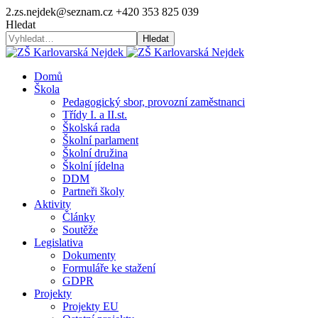
2.zs.nejdek@seznam.cz
+420 353 825 039
Hledat
Hledat
Domů
Škola
Pedagogický sbor, provozní zaměstnanci
Třídy I. a II.st.
Školská rada
Školní parlament
Školní družina
Školní jídelna
DDM
Partneři školy
Aktivity
Články
Soutěže
Legislativa
Dokumenty
Formuláře ke stažení
GDPR
Projekty
Projekty EU