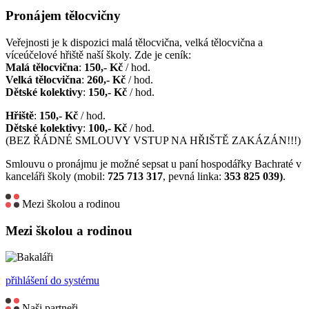
Pronájem tělocvičny
Veřejnosti je k dispozici malá tělocvična, velká tělocvična a
víceúčelové hřiště naší školy. Zde je ceník:
Malá tělocvična
:
150,- Kč
/ hod.
Velká tělocvična
:
260,- Kč
/ hod.
Dětské kolektivy
:
150,- Kč
/ hod.
Hřiště
:
150,- Kč
/ hod.
Dětské kolektivy
:
100,- Kč
/ hod.
(BEZ ŘÁDNÉ SMLOUVY VSTUP NA HŘIŠTĚ ZAKÁZÁN!!!)
Smlouvu o pronájmu je možné sepsat u paní hospodářky Bachraté v
kanceláři školy (mobil:
725 713 317
, pevná linka:
353 825 039)
.
Mezi školou a rodinou
Mezi školou a rodinou
přihlášení do systému
Naši partneři