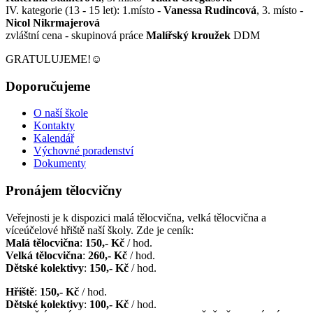
IV. kategorie (13 - 15 let): 1.místo -
Vanessa Rudincová
, 3. místo -
Nicol Nikrmajerová
zvláštní cena - skupinová práce
Malířský kroužek
DDM
GRATULUJEME!☺️
Doporučujeme
O naší škole
Kontakty
Kalendář
Výchovné poradenství
Dokumenty
Pronájem tělocvičny
Veřejnosti je k dispozici malá tělocvična, velká tělocvična a
víceúčelové hřiště naší školy. Zde je ceník:
Malá tělocvična
:
150,- Kč
/ hod.
Velká tělocvična
:
260,- Kč
/ hod.
Dětské kolektivy
:
150,- Kč
/ hod.
Hřiště
:
150,- Kč
/ hod.
Dětské kolektivy
:
100,- Kč
/ hod.