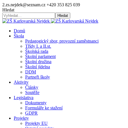
2.zs.nejdek@seznam.cz
+420 353 825 039
Hledat
Hledat
Domů
Škola
Pedagogický sbor, provozní zaměstnanci
Třídy I. a II.st.
Školská rada
Školní parlament
Školní družina
Školní jídelna
DDM
Partneři školy
Aktivity
Články
Soutěže
Legislativa
Dokumenty
Formuláře ke stažení
GDPR
Projekty
Projekty EU