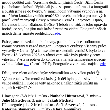
neboť podtitul zněl "Kreslíme dědictví jižních Čech". Jižní Čechy
jsou bohaté a krásné. Vyhledali jsme si spoustu informací a fotografií
a pustili jsme se do tvorby. V rámci hodin výtvarné výchovy a na
malířském kroužku vzniklo téměř 80 kreseb, maleb a prostorových
prací, které zachycují Český Krumlov, České Budějovice, Lipno,
Červenou Lhotu, Blatnou, Dačice, Třeboň atd, atd. Je toho opravdu
hodně, co stojí na jihu naší krásné země za vidění. Fotografie všech
našich děl si můžete prohlédnout
zde
.
Práce jsme odevzdali do knihovny, paní knihovnice s odbornou
komisí vybraly v každé kategorii 3 nejhezčí obrázky, všechny práce
vystavily v Galerii@ a tam se také uskutečnila vernisáž. Bylo to ve
čtvrtek
15. května 2025
a v rámci vernisáže byly předány ceny
vítězům. Výstava potrvá do konce června, jste samozřejmě srdečně
zváni - plakát
zde
(formát PDF). Fotografie z vernisáže najdete
zde
.
Děkujeme všem zúčastněným výtvarníkům za skvělou práci.👌
Vybrat z takového množství krásných děl bylo podle slov knihovnic
velice obtížné... Kdo se tedy nakonec z našich žáků umístil na
stupních vítězů? 🥳
I. kategorie (6-8 let): 1. místo -
Nathalie Hüttnerová
, 2. místo -
Julie Mlatečková
, 3. místo -
Jakub Plechatý
III. kategorie (11-12 let): 1. místo -
Sofie Severová
, 2. místo -
Kateřina Stainerová
, 3. místo -
Klára Gregušová