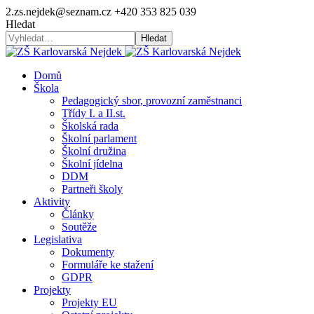
2.zs.nejdek@seznam.cz
+420 353 825 039
Hledat
Hledat
Domů
Škola
Pedagogický sbor, provozní zaměstnanci
Třídy I. a II.st.
Školská rada
Školní parlament
Školní družina
Školní jídelna
DDM
Partneři školy
Aktivity
Články
Soutěže
Legislativa
Dokumenty
Formuláře ke stažení
GDPR
Projekty
Projekty EU