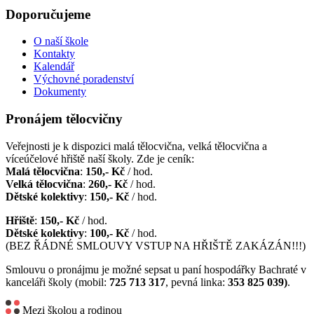
Doporučujeme
O naší škole
Kontakty
Kalendář
Výchovné poradenství
Dokumenty
Pronájem tělocvičny
Veřejnosti je k dispozici malá tělocvična, velká tělocvična a
víceúčelové hřiště naší školy. Zde je ceník:
Malá tělocvična
:
150,- Kč
/ hod.
Velká tělocvična
:
260,- Kč
/ hod.
Dětské kolektivy
:
150,- Kč
/ hod.
Hřiště
:
150,- Kč
/ hod.
Dětské kolektivy
:
100,- Kč
/ hod.
(BEZ ŘÁDNÉ SMLOUVY VSTUP NA HŘIŠTĚ ZAKÁZÁN!!!)
Smlouvu o pronájmu je možné sepsat u paní hospodářky Bachraté v
kanceláři školy (mobil:
725 713 317
, pevná linka:
353 825 039)
.
Mezi školou a rodinou