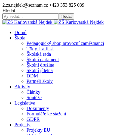
2.zs.nejdek@seznam.cz
+420 353 825 039
Hledat
Hledat
Domů
Škola
Pedagogický sbor, provozní zaměstnanci
Třídy I. a II.st.
Školská rada
Školní parlament
Školní družina
Školní jídelna
DDM
Partneři školy
Aktivity
Články
Soutěže
Legislativa
Dokumenty
Formuláře ke stažení
GDPR
Projekty
Projekty EU